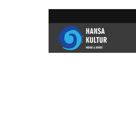
跳
到
内
容