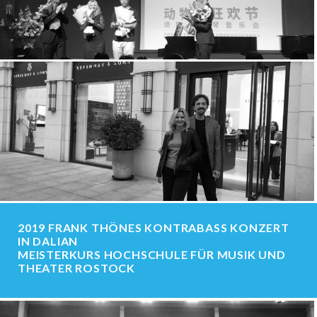
2019 FRANK THÖNES KONTRABASS KONZERT
IN DALIAN
MEISTERKURS HOCHSCHULE FÜR MUSIK UND
THEATER ROSTOCK