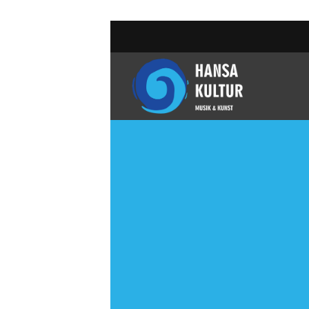
跳
到
内
容