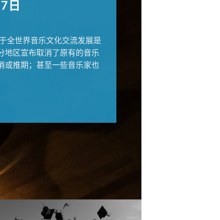
带来的创伤
27日
的共同努力
国HS国际
对于全世界音乐文化交流发展是
该项活动可
分地区宣布取消了原有的音乐
高昂的赛旅
消或推期；甚至一些音乐家也
演奏视频，
点击查看比