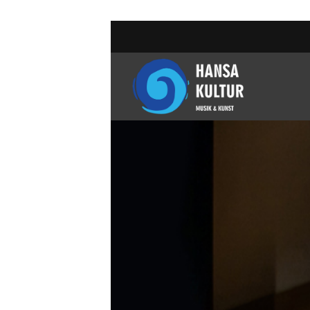
跳
到
内
容