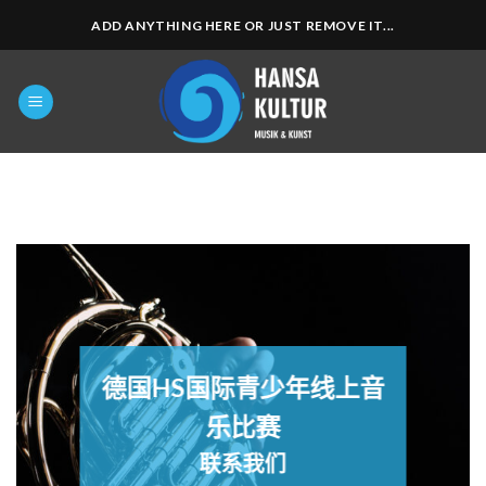
跳
ADD ANYTHING HERE OR JUST REMOVE IT...
到
内
容
德国HS国际青少年线上音
乐比赛
联系我们